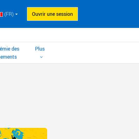
(FR)
Ouvrir une session
émie des
Plus
cements