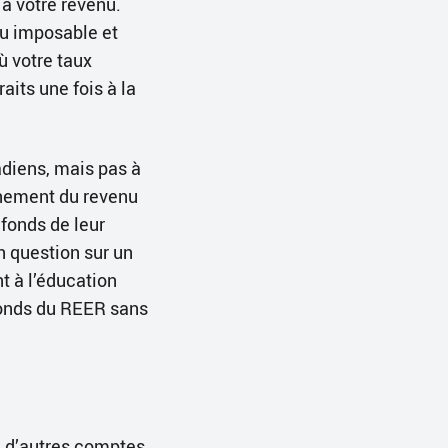
 à votre revenu.
nu imposable et
ù votre taux
aits une fois à la
adiens, mais pas à
nnement du revenu
fonds de leur
 question sur un
 à l’éducation
 fonds du REER sans
i d’autres comptes