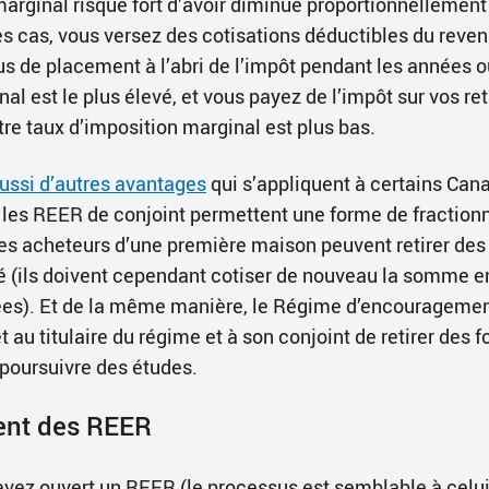
marginal risque fort d’avoir diminué proportionnellement
es cas, vous versez des cotisations déductibles du reve
s de placement à l’abri de l’impôt pendant les années o
al est le plus élevé, et vous payez de l’impôt sur vos retr
otre taux d’imposition marginal est plus bas.
ussi d’autres avantages
qui s’appliquent à certains Can
 les REER de conjoint permettent une forme de fractio
s acheteurs d’une première maison peuvent retirer des 
 (ils doivent cependant cotiser de nouveau la somme en
es). Et de la même manière, le Régime d’encouragement
au titulaire du régime et à son conjoint de retirer des
 poursuivre des études.
nt des REER
avez ouvert un REER (le processus est semblable à celu