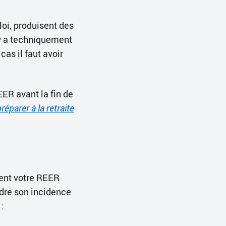
oi, produisent des
’y a techniquement
as il faut avoir
EER avant la fin de
réparer à la retraite
ment votre REER
ndre son incidence
 :