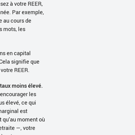
isez à votre REER,
nnée. Par exemple,
e au cours de
s mots, les
ns en capital
Cela signifie que
 votre REER.
 taux moins élevé.
’encourager les
s élevé, ce qui
marginal est
it qu’au moment où
traite —, votre