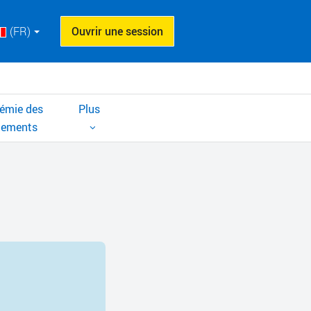
(FR)
Ouvrir une session
émie des
Plus
cements