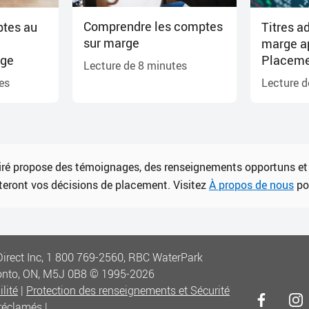
Comprendre les comptes
tes au
Titres a
sur marge
marge a
rge
Placeme
Lecture de
8
minutes
es
Lecture 
piré propose des témoignages, des renseignements opportuns et
literont vos décisions de placement. Visitez
À propos de nous
pou
irect Inc, 1 800 769-2560, RBC WaterPark
ronto, ON, M5J 0B8
© 1995-
2026
lité
|
Protection des renseignements et Sécurité
réclamés
|