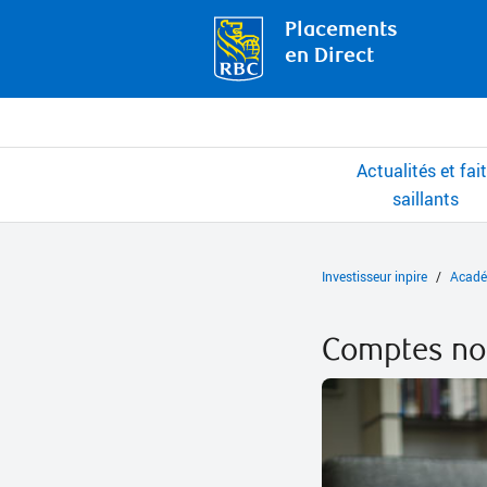
Placements
en Direct
Actualités et fai
saillants
Investisseur inpire
Acadé
Comptes non