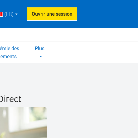
(FR)
Ouvrir une session
émie des
Plus
cements
Direct