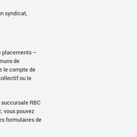
un syndicat,
e placements –
mmuns de
e le compte de
ollectif ou le
e succursale RBC
t; vous pouvez
es formulaires de