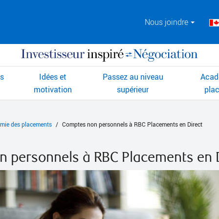
Nous joindre
ts
Idées et
Passez au niveau
Acad
motivation
supérieur
pla
mie des placements
Comptes non personnels à RBC Placements en Direct
 personnels à RBC Placements en 