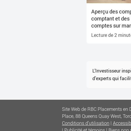
Aperçu des comp
comptant et des
comptes sur ma
Lecture de
2
minut
L’Investisseur ins
d’experts qui faci
Site Web de RBC Placements en D
Place, 88 Queens Quay West, To
Conditions d’utilisation
|
Accessibi
|
Publicité et témoins
|
Biens non 