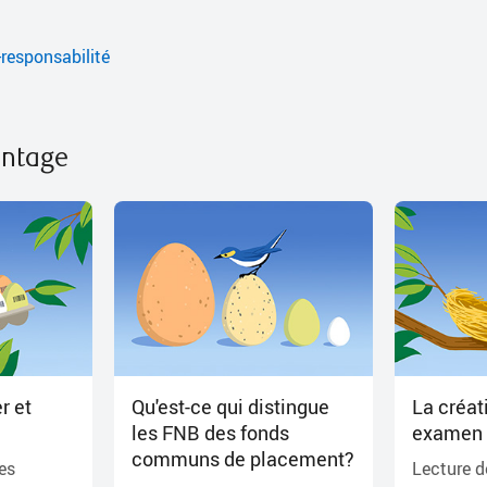
-responsabilité
antage
r et
Qu'est-ce qui distingue
La créat
les FNB des fonds
examen d
communs de placement?
es
Lecture 