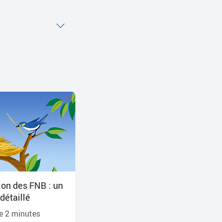
ion des FNB : un
étaillé
de
2
minutes