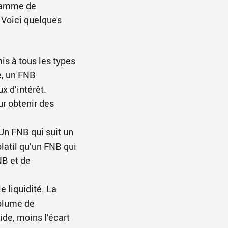
 gamme de
. Voici quelques
s à tous les types
e, un FNB
ux d’intérêt.
ur obtenir des
Un FNB qui suit un
latil qu’un FNB qui
NB et de
 liquidité. La
volume de
ide, moins l’écart