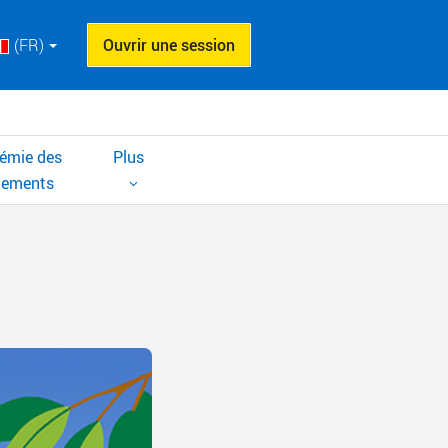
(FR)
Ouvrir une session
émie des
Plus
cements