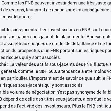
s. Comme les FNB peuvent investir dans une très vaste
et de régions, leur profil de risque varie en conséquence
 considération :
actifs sous-jacents :
Les investisseurs en FNB sont soumi
ociés au panier sous-jacent de placements. Par exempl
st assujetti aux risques de crédit, de défaillance et de ta
ection du prospectus d’un FNB portant sur les risques po
les risques qui y sont associés.
hé :
La valeur des actifs sous-jacents des FNB fluctue. 
r général, comme le S&P 500, a tendance à être moins vo
 en particulier. L’important est de savoir ce que suit le F
 risques sous-jacents qui y sont associés.
aible volume de négociation n’est pas synonyme de faible
B dépend de celle des titres sous-jacents, alors que le 
end de l’activité des investisseurs. Plus le FNB est liqu