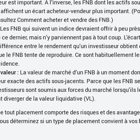
r est important. À l’inverse, les FNB dont les actifs so
 affichent un écart acheteur-vendeur plus important. (Po
nsultez Comment acheter et vendre des FNB.)
Les FNB qui suivent un indice devraient offrir à peu pr
e dernier, mais n’y parviennent pas à tout coup. L’écart
ifférence entre le rendement qu’un investisseur obtient e
e le FNB tente de reproduire. Ce sont habituellement les 
cidence.
valeur :
La valeur de marché d’un FNB à un moment donn
leur exacte des actifs sous-jacents. Parce que les FNB s
vestisseurs sont soumis aux forces du marché lorsqu’ils 
 diverger de la valeur liquidative (VL).
ue tout placement comporte des risques et des avantages.
ous déterminez si un type de placement convient à vos b