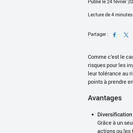
Publié le 24 février 2
Lecture de
4
minutes
Partager :
Comme c’est le cas
risques pour les i
leur tolérance au r
points à prendre e
Avantages
Diversification 
Grâce à un seul
actions ou les 