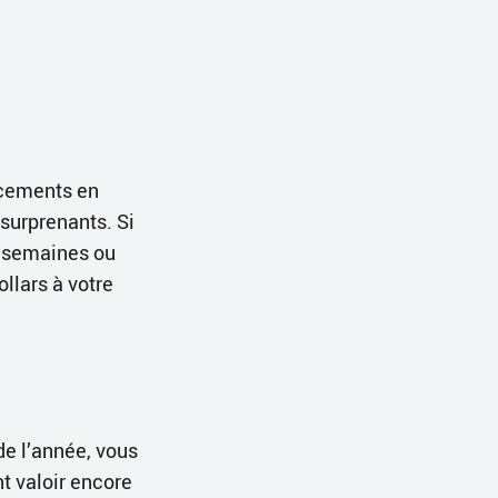
acements en
 surprenants. Si
x semaines ou
llars à votre
e l’année, vous
t valoir encore