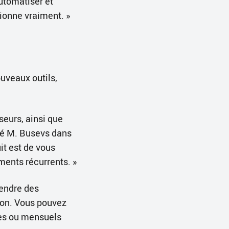
utomatiser et
tionne vraiment. »
ouveaux outils,
seurs, ainsi que
iqué M. Busevs dans
it est de vous
ments récurrents. »
endre des
ion. Vous pouvez
nes ou mensuels