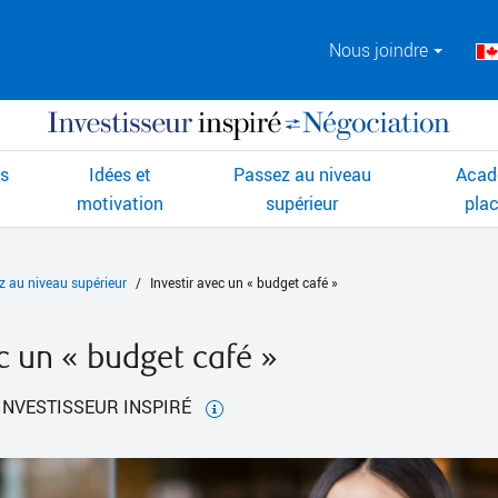
Nous joindre
ts
Idées et
Passez au niveau
Acad
motivation
supérieur
pla
z au niveau supérieur
Investir avec un « budget café »
c un « budget café »
E INVESTISSEUR INSPIRÉ