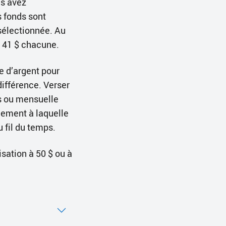
us avez
s fonds sont
sélectionnée. Au
à 41 $ chacune.
 d’argent pour
ifférence. Verser
s ou mensuelle
cement à laquelle
 fil du temps.
ation à 50 $ ou à