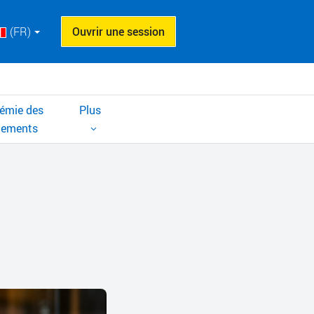
(FR)
Ouvrir une session
émie des
Plus
cements