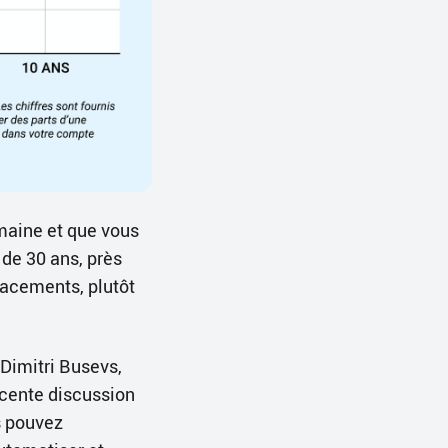
maine et que vous
de 30 ans, près
placements, plutôt
 Dimitri Busevs,
écente discussion
s pouvez