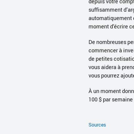
depuis votre comp
suffisamment d’arg
automatiquement dé
moment d’écrire ce
De nombreuses per
commencer à invest
de petites cotisat
vous aidera à prend
vous pourrez ajoute
À un moment donné,
100 $ par semaine 
Sources