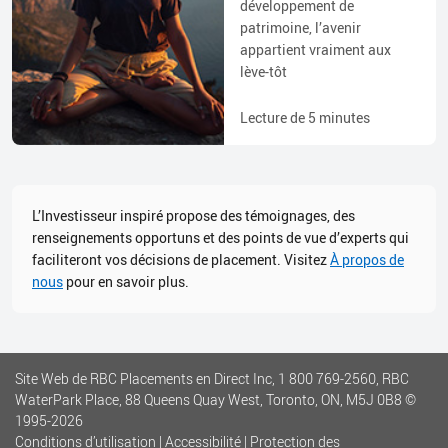
développement de
patrimoine, l’avenir
appartient vraiment aux
lève-tôt
Lecture de
5
minutes
L’Investisseur inspiré propose des témoignages, des
renseignements opportuns et des points de vue d’experts qui
faciliteront vos décisions de placement. Visitez
À propos de
nous
pour en savoir plus.
Site Web de RBC Placements en Direct Inc, 1 800 769-2560, RBC
WaterPark Place, 88 Queens Quay West, Toronto, ON, M5J 0B8
©
1995-
2026
Conditions d’utilisation
|
Accessibilité
|
Protection des