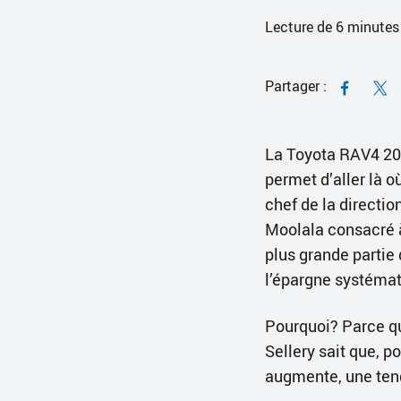
Lecture de
6
minutes
Partager :
La Toyota RAV4 201
permet d’aller là où
chef de la directio
Moolala consacré à
plus grande partie
l’épargne systémati
Pourquoi? Parce qu
Sellery sait que, p
augmente, une tend