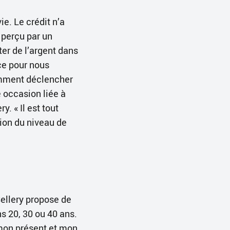
vie. Le crédit n’a
e perçu par un
er de l’argent dans
ce pour nous
omment déclencher
 occasion liée à
. « Il est tout
tion du niveau de
Sellery propose de
ns 20, 30 ou 40 ans.
 mon présent et mon