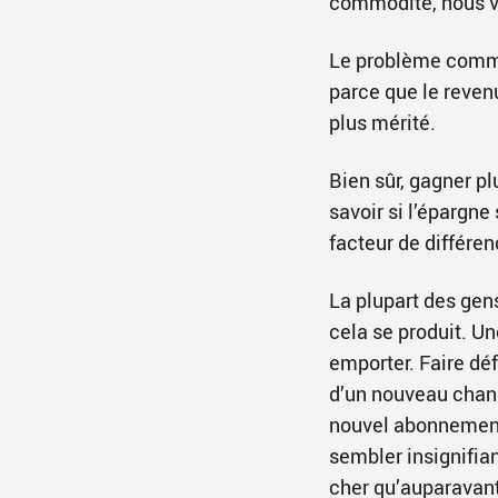
commodité, nous vo
Le problème comme
parce que le reven
plus mérité.
Bien sûr, gagner pl
savoir si l’épargne 
facteur de différen
La plupart des gen
cela se produit. U
emporter. Faire déf
d’un nouveau chand
nouvel abonnement 
sembler insignifian
cher qu’auparavant