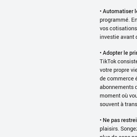
•
Automatiser le
programmé. Env
vos cotisations
investie avant
•
Adopter le pri
TikTok consist
votre propre vie
de commerce éle
abonnements qu
moment où vous
souvent à tran
•
Ne pas restrei
plaisirs. Songe