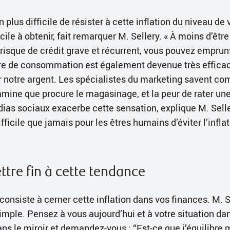
n plus difficile de résister à cette inflation du niveau de 
cile à obtenir, fait remarquer M. Sellery. « À moins d’êtr
isque de crédit grave et récurrent, vous pouvez emprunt
ure de consommation est également devenue très effica
 notre argent. Les spécialistes du marketing savent c
mine que procure le magasinage, et la peur de rater une
ias sociaux exacerbe cette sensation, explique M. Sellery
ficile que jamais pour les êtres humains d’éviter l’infla
re fin à cette tendance
consiste à cerner cette inflation dans vos finances. M. 
 simple. Pensez à vous aujourd’hui et à votre situation da
ns le miroir et demandez-vous : “Est-ce que j’équilibre