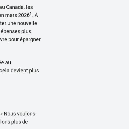
au Canada, les
1
 en mars 2026
. À
eter une nouvelle
dépenses plus
vre pour épargner
ée au
ela devient plus
. « Nous voulons
ulons plus de