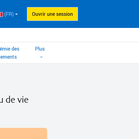
(FR)
Ouvrir une session
émie des
Plus
cements
u de vie