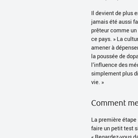
Il devient de plus e
jamais été aussi fa
prêteur comme un r
ce pays. » La cult
amener à dépenser
la poussée de dopa
l’influence des méd
simplement plus dif
vie. »
Comment mett
La première étape 
faire un petit test
« Regardez-vous da