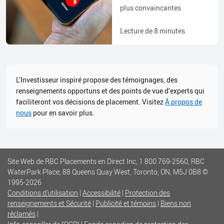
plus convaincantes
Lecture de
8
minutes
L’Investisseur inspiré propose des témoignages, des
renseignements opportuns et des points de vue d’experts qui
faciliteront vos décisions de placement. Visitez
À propos de
nous
pour en savoir plus.
Site Web de RBC Placements en Direct Inc, 1 800 769-2560, RBC
WaterPark Place, 88 Queens Quay West, Toronto, ON, M5J 0B8
©
1995-
2026
Conditions d’utilisation
|
Accessibilité
|
Protection des
renseignements et Sécurité
|
Publicité et témoins
|
Biens non
réclamés
|